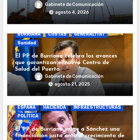
Gabinete de Comunicación
agosto 4, 2026
BURRIANA
COSTAS
GENERALITAT
Sanidad
El PP de Burriana celebra los avances
que garantizan el nuevo Centro de
Salud del Puerto
Gabinete de Comunicación
agosto 21, 2025
BURRIANA
COSTAS
ECONOMÍA
ESPAÑA
HACIENDA
INFRAESTRUCTURAS
POLÍTICA
El PP de Burriana exige a Sánchez una
financiación justa ante el crecimiento de