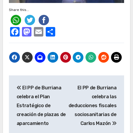
Share this...
Facebook
Mastodon
Email
Compartir
Navegación
El PP de Burriana
El PP de Burriana
de
celebra el Plan
celebra las
entradas
Estratégico de
deducciones fiscales
creación de plazas de
sociosanitarias de
aparcamiento
Carlos Mazón