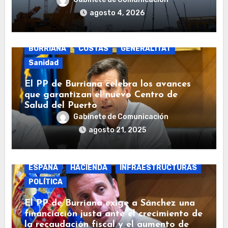
agosto 4, 2026
BURRIANA
COSTAS
GENERALITAT
Sanidad
El PP de Burriana celebra los avances
que garantizan el nuevo Centro de
Salud del Puerto
Gabinete de Comunicación
agosto 21, 2025
BURRIANA
COSTAS
ECONOMÍA
ESPAÑA
HACIENDA
INFRAESTRUCTURAS
POLÍTICA
El PP de Burriana exige a Sánchez una
financiación justa ante el crecimiento de
la recaudación fiscal y el aumento de