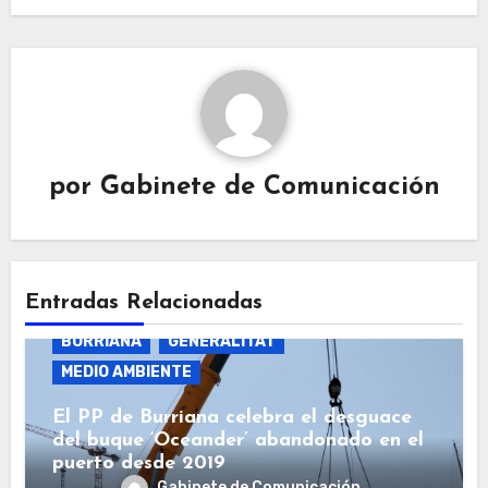
por
Gabinete de Comunicación
Entradas Relacionadas
BURRIANA
GENERALITAT
MEDIO AMBIENTE
El PP de Burriana celebra el desguace
del buque ‘Oceander’ abandonado en el
puerto desde 2019
Gabinete de Comunicación