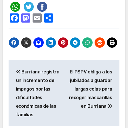
Facebook
Mastodon
Email
Compartir
Navegación
Burriana registra
El PSPV obliga a los
de
un incremento de
jubilados a guardar
entradas
impagos por las
largas colas para
dificultades
recoger mascarillas
económicas de las
en Burriana
familias