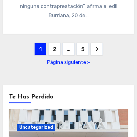
ninguna contraprestación”, afirma el edil
Burriana, 20 de…
Navegación
1
2
…
5
de
Página siguiente »
entradas
Te Has Perdido
Uncategorized