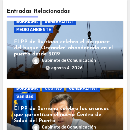
Entradas Relacionadas
BURRIANA
GENERALITAT
MEDIO AMBIENTE
El PP de Burriana celebra el desguace
del buque ‘Oceander’ abandonado en el
puerto desde 2019
Gabinete de Comunicación
agosto 4, 2026
BURRIANA
COSTAS
GENERALITAT
Sanidad
El PP de Burriana celebra los avances
que garantizan el nuevo Centro de
Salud del Puerto
Gabinete de Comunicación