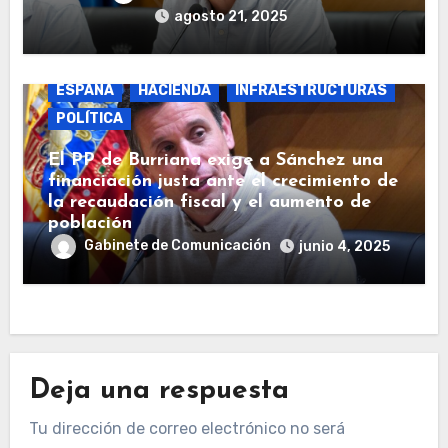
agosto 21, 2025
BURRIANA
COSTAS
ECONOMÍA
ESPAÑA
HACIENDA
INFRAESTRUCTURAS
POLÍTICA
El PP de Burriana exige a Sánchez una
financiación justa ante el crecimiento de
la recaudación fiscal y el aumento de
población
Gabinete de Comunicación
junio 4, 2025
Deja una respuesta
Tu dirección de correo electrónico no será