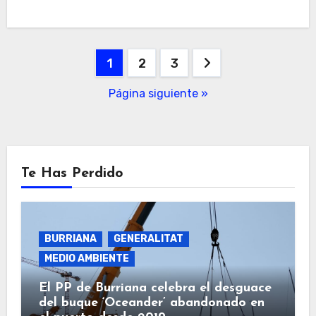
Navegación
1
2
3
de
Página siguiente »
entradas
Te Has Perdido
BURRIANA
GENERALITAT
MEDIO AMBIENTE
El PP de Burriana celebra el desguace
del buque ‘Oceander’ abandonado en