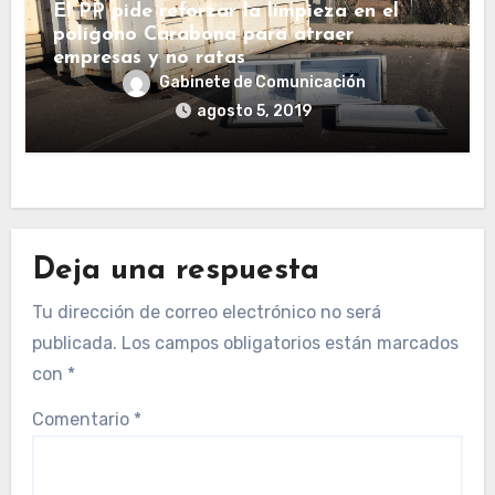
El PP pide reforzar la limpieza en el
polígono Carabona para atraer
empresas y no ratas
Gabinete de Comunicación
agosto 5, 2019
Deja una respuesta
Tu dirección de correo electrónico no será
publicada.
Los campos obligatorios están marcados
con
*
Comentario
*