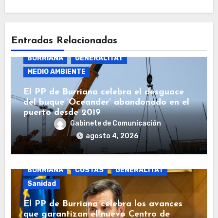
Entradas Relacionadas
BURRIANA
GENERALITAT
MEDIO AMBIENTE
El PP de Burriana celebra el desguace
del buque ‘Oceander’ abandonado en el
puerto desde 2019
Gabinete de Comunicación
agosto 4, 2026
BURRIANA
COSTAS
GENERALITAT
Sanidad
El PP de Burriana celebra los avances
que garantizan el nuevo Centro de