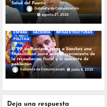
Salud del Puerto
Gabinete de Comunicación
agosto 21, 2025
BURRIANA
COSTAS
ECONOMÍA
ESPAÑA
HACIENDA
INFRAESTRUCTURAS
POLÍTICA
El PP de Burriana exige a Sánchez una
financiación justa ante el crecimiento de
la recaudación fiscal y el aumento de
población
Gabinete de Comunicación
junio 4, 2025
Deja una respuesta