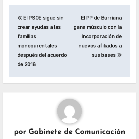
Navegación
El PSOE sigue sin
El PP de Burriana
de
crear ayudas a las
gana músculo con la
entradas
familias
incorporación de
monoparentales
nuevos afiliados a
después del acuerdo
sus bases
de 2018
por
Gabinete de Comunicación