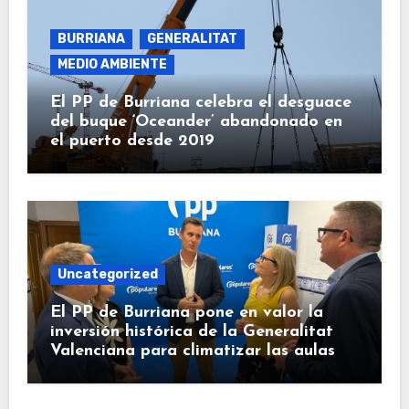
BURRIANA
GENERALITAT
MEDIO AMBIENTE
El PP de Burriana celebra el desguace
del buque ‘Oceander’ abandonado en
el puerto desde 2019
Uncategorized
El PP de Burriana pone en valor la
inversión histórica de la Generalitat
Valenciana para climatizar las aulas