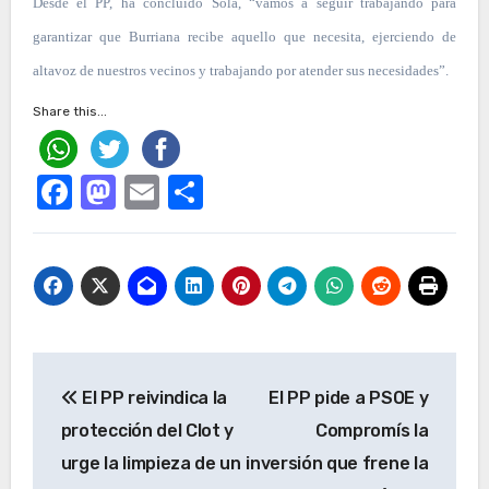
Desde el PP, ha concluido Solá, “vamos a seguir trabajando para
garantizar que Burriana recibe aquello que necesita, ejerciendo de
altavoz de nuestros vecinos y trabajando por atender sus necesidades”.
Share this...
Facebook
Mastodon
Email
Compartir
Navegación
El PP reivindica la
El PP pide a PSOE y
de
protección del Clot y
Compromís la
entradas
urge la limpieza de un
inversión que frene la