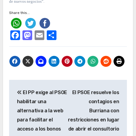
de nuevos negocios”.
Share this...
Facebook
Mastodon
Email
Compartir
Navegación
El PP exige al PSOE
El PSOE resuelve los
de
habilitar una
contagios en
entradas
alternativa a la web
Burriana con
para facilitar el
restricciones en lugar
acceso a los bonos
de abrir el consultorio