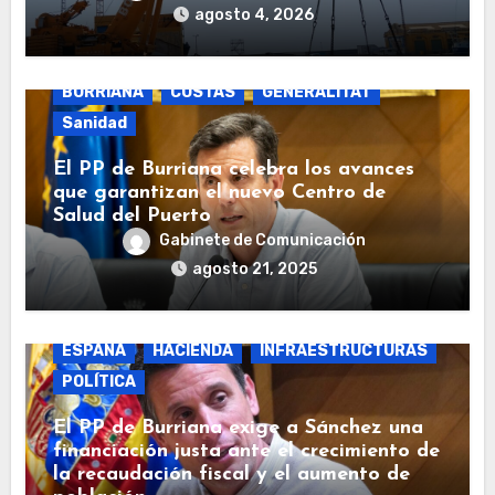
agosto 4, 2026
BURRIANA
COSTAS
GENERALITAT
Sanidad
El PP de Burriana celebra los avances
que garantizan el nuevo Centro de
Salud del Puerto
Gabinete de Comunicación
agosto 21, 2025
BURRIANA
COSTAS
ECONOMÍA
ESPAÑA
HACIENDA
INFRAESTRUCTURAS
POLÍTICA
El PP de Burriana exige a Sánchez una
financiación justa ante el crecimiento de
la recaudación fiscal y el aumento de