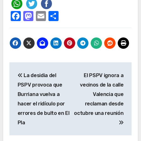
Facebook
Mastodon
Email
Compartir
Navegación
La desidia del
El PSPV ignora a
de
PSPV provoca que
vecinos de la calle
entradas
Burriana vuelva a
Valencia que
hacer el ridículo por
reclaman desde
errores de bulto en El
octubre una reunión
Pla