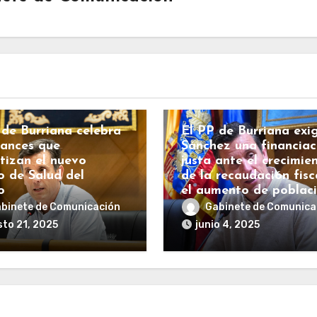
BURRIANA
COSTAS
ECONOMÍA
ESPAÑA
HACIENDA
IANA
COSTAS
INFRAESTRUCTURAS
RALITAT
Sanidad
POLÍTICA
 de Burriana celebra
El PP de Burriana exi
vances que
Sánchez una financiac
tizan el nuevo
justa ante el crecimie
o de Salud del
de la recaudación fisc
o
el aumento de poblac
binete de Comunicación
Gabinete de Comunica
to 21, 2025
junio 4, 2025