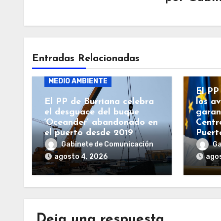
BURR
Entradas Relacionadas
BURRIANA
GENERALITAT
GENE
MEDIO AMBIENTE
El PP
El PP de Burriana celebra
los a
el desguace del buque
garan
‘Oceander’ abandonado en
Centr
el puerto desde 2019
Puert
Gabinete de Comunicación
Ga
agosto 4, 2026
agos
Deja una respuesta