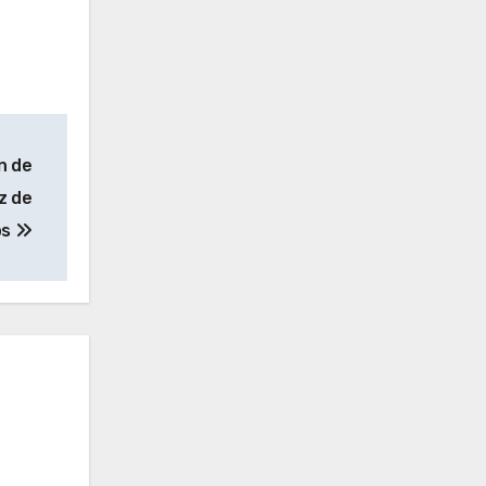
n de
z de
os