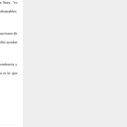
a Suay, “es
subsanables.
anaciones de
cibir ayudas
pendencia y
to es lo que