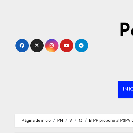
Ir
al
contenido
P
INI
Página de inicio
PM
V
13
El PP propone al PSPV c