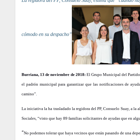
La regidora del PP, Consuelo Suay, estima que “cuando hay interés por trabajar y dar soluciones, se actúa, pero el PSPV está demasiado
cómodo en su despacho”
Burriana, 13 de noviembre de 2018:
El Grupo Municipal del Partido
el padrón municipal para garantizar que las notificaciones de ayuda
camino”.
La iniciativa la ha trasladado la regidora del PP, Consuelo Suay, a l
Sociales, “visto que hay 89 familias solicitantes de ayudas que en alg
“
No podemos tolerar que haya vecinos que están pasando de una depe