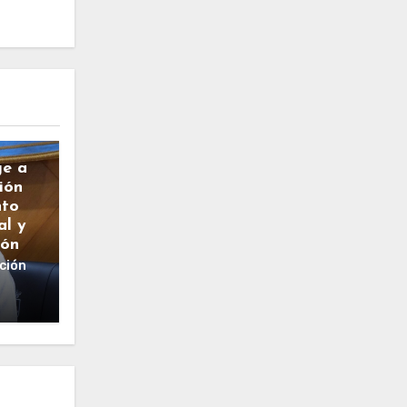
ge a
ión
nto
al y
ión
ción