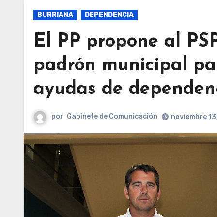
BURRIANA
DEPENDENCIA
El PP propone al PSP
padrón municipal pa
ayudas de dependenci
por
Gabinete de Comunicación
noviembre 13