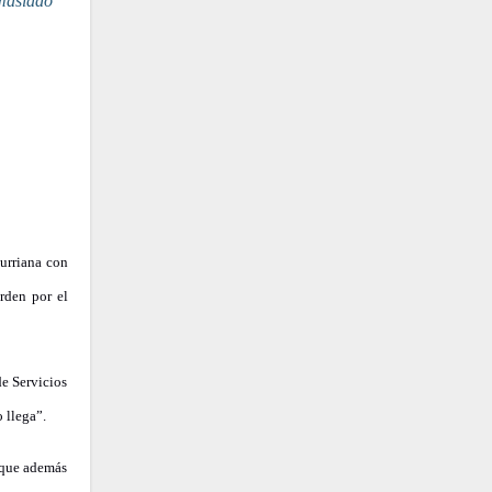
Burriana con
erden por el
de Servicios
 llega”.
 que además