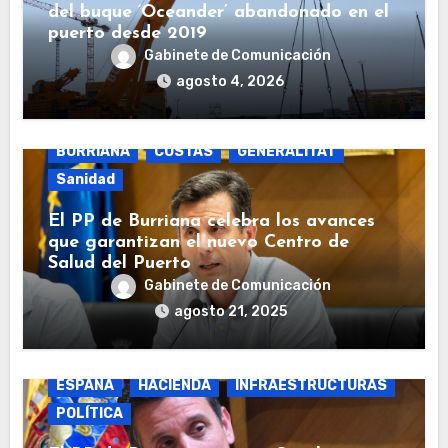
del buque ‘Oceander’ abandonado en el
puerto desde 2019
Gabinete de Comunicación
agosto 4, 2026
BURRIANA
COSTAS
GENERALITAT
Sanidad
El PP de Burriana celebra los avances
que garantizan el nuevo Centro de
Salud del Puerto
Gabinete de Comunicación
agosto 21, 2025
BURRIANA
COSTAS
ECONOMÍA
ESPAÑA
HACIENDA
INFRAESTRUCTURAS
POLÍTICA