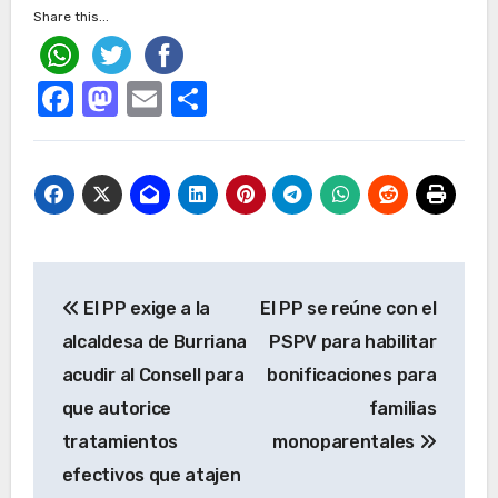
Share this...
Facebook
Mastodon
Email
Compartir
Navegación
El PP exige a la
El PP se reúne con el
de
alcaldesa de Burriana
PSPV para habilitar
entradas
acudir al Consell para
bonificaciones para
que autorice
familias
tratamientos
monoparentales
efectivos que atajen