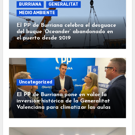
BURRIANA
GENERALITAT
MEDIO AMBIENTE
El PP de Burriana celebra el desguace
del buque ‘Oceander’ abandonado en
el puerto desde 2019
Uncategorized
El PP de Burriana pone en valor la
inversión histórica de la Generalitat
Valenciana para climatizar las aulas