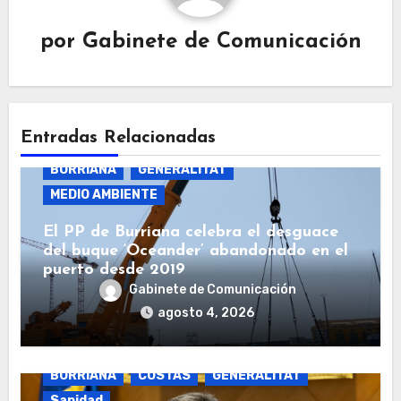
por
Gabinete de Comunicación
Entradas Relacionadas
BURRIANA
GENERALITAT
MEDIO AMBIENTE
El PP de Burriana celebra el desguace
del buque ‘Oceander’ abandonado en el
puerto desde 2019
Gabinete de Comunicación
agosto 4, 2026
BURRIANA
COSTAS
GENERALITAT
Sanidad