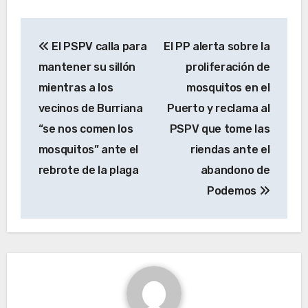
Navegación
El PSPV calla para
El PP alerta sobre la
de
mantener su sillón
proliferación de
entradas
mientras a los
mosquitos en el
vecinos de Burriana
Puerto y reclama al
“se nos comen los
PSPV que tome las
mosquitos” ante el
riendas ante el
rebrote de la plaga
abandono de
Podemos