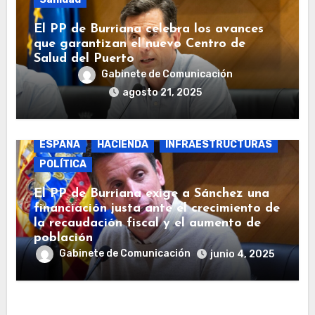
El PP de Burriana celebra los avances
que garantizan el nuevo Centro de
Salud del Puerto
Gabinete de Comunicación
agosto 21, 2025
BURRIANA
COSTAS
ECONOMÍA
ESPAÑA
HACIENDA
INFRAESTRUCTURAS
POLÍTICA
El PP de Burriana exige a Sánchez una
financiación justa ante el crecimiento de
la recaudación fiscal y el aumento de
población
Gabinete de Comunicación
junio 4, 2025