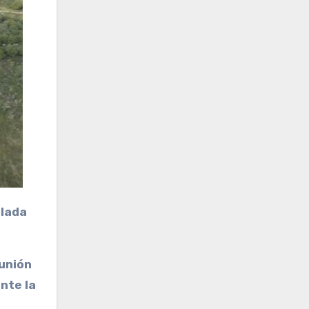
 unión
nte la