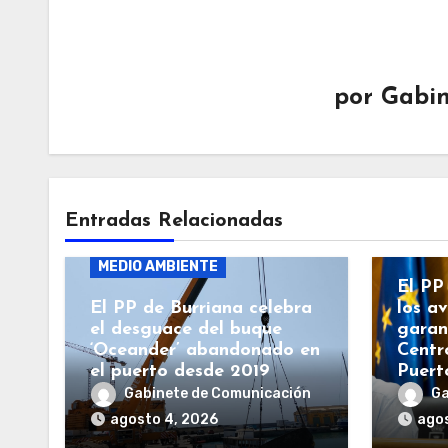
por
Gabin
BURR
Entradas Relacionadas
BURRIANA
GENERALITAT
GENE
MEDIO AMBIENTE
El PP
El PP de Burriana celebra
los a
el desguace del buque
garan
‘Oceander’ abandonado en
Centr
el puerto desde 2019
Puert
Gabinete de Comunicación
Ga
agosto 4, 2026
agos