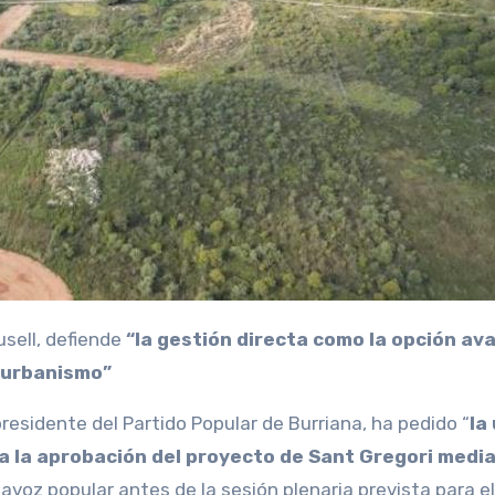
usell, defiende
“la gestión directa como la opción avalada
n urbanismo”
residente del Partido Popular de Burriana, ha pedido “
la
ra la aprobación del proyecto de Sant Gregori media
tavoz popular antes de la sesión plenaria prevista para el