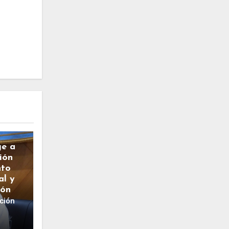
ge a
ión
nto
al y
ión
ción