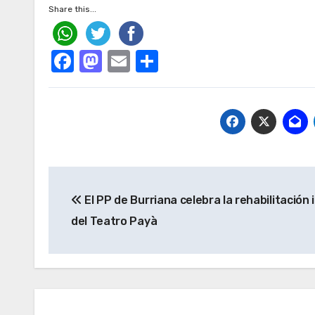
Share this...
Facebook
Mastodon
Email
Compartir
Navegación
El PP de Burriana celebra la rehabilitación 
de
del Teatro Payà
entradas