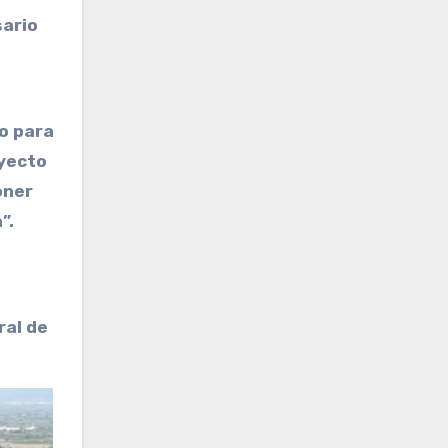
ario
o para
oyecto
oner
”.
ral de