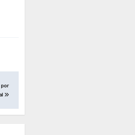
r por
al