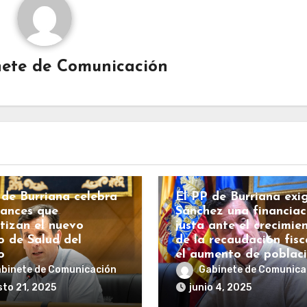
ete de Comunicación
BURRIANA
COSTAS
ECONOMÍA
ESPAÑA
HACIENDA
IANA
COSTAS
INFRAESTRUCTURAS
RALITAT
Sanidad
POLÍTICA
 de Burriana celebra
El PP de Burriana exi
vances que
Sánchez una financiac
tizan el nuevo
justa ante el crecimie
o de Salud del
de la recaudación fisc
o
el aumento de poblac
binete de Comunicación
Gabinete de Comunica
to 21, 2025
junio 4, 2025