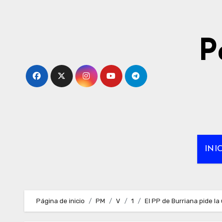
Ir
al
contenido
P
INI
Página de inicio
PM
V
1
El PP de Burriana pide la 