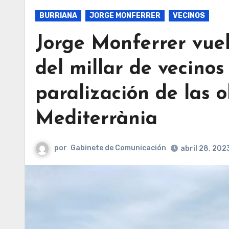
BURRIANA
JORGE MONFERRER
VECINOS
Jorge Monferrer vuel
del millar de vecino
paralización de las 
Mediterrània
por
Gabinete de Comunicación
abril 28, 202