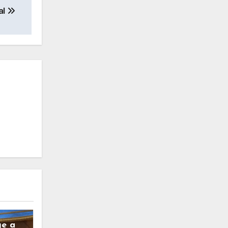
al
ge a