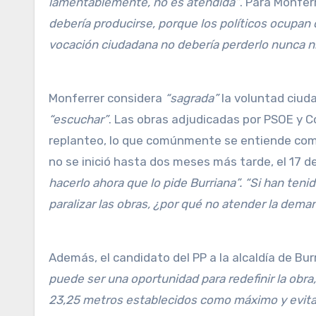
lamentablemente, no es atendida”
. Para Monfer
debería producirse, porque los políticos ocupan 
vocación ciudadana no debería perderlo nunca ni
Monferrer considera
“sagrada”
la voluntad ciud
“escuchar”
. Las obras adjudicadas por PSOE y C
replanteo, lo que comúnmente se entiende como i
no se inició hasta dos meses más tarde, el 17 de 
hacerlo ahora que lo pide Burriana”. “Si han ten
paralizar las obras, ¿por qué no atender la dem
Además, el candidato del PP a la alcaldía de Bu
puede ser una oportunidad para redefinir la obra,
23,25 metros establecidos como máximo y evitar c