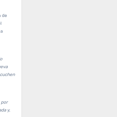
a de
l
la
do
ueva
escuchen
 por
da y,