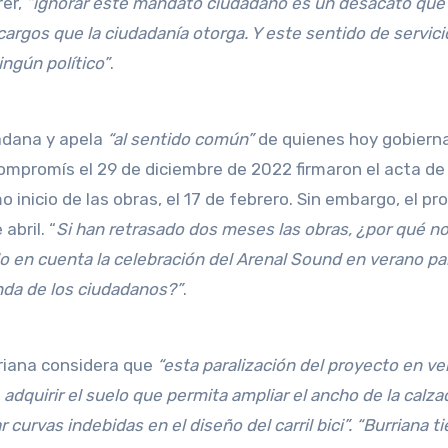
rer,
“ignorar este mandato ciudadano es un desacato que
cargos que la ciudadanía otorga. Y este sentido de servici
ngún político”
.
adana y apela
“al sentido común”
de quienes hoy gobiern
ompromís el 29 de diciembre de 2022 firmaron el acta de
nicio de las obras, el 17 de febrero. Sin embargo, el pr
abril. “
Si han retrasado dos meses las obras, ¿por qué n
ido en cuenta la celebración del Arenal Sound en verano pa
anda de los ciudadanos?”
.
rriana considera que
“esta paralización del proyecto en v
 adquirir el suelo que permita ampliar el ancho de la calza
urvas indebidas en el diseño del carril bici”. “Burriana t