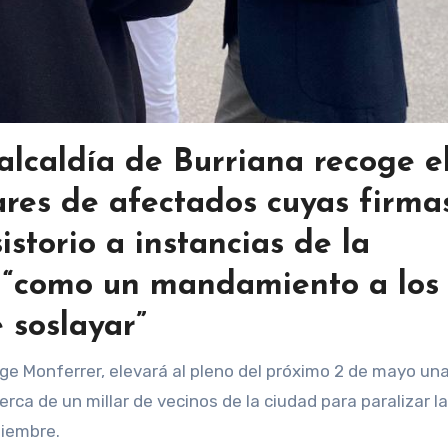
alcaldía de Burriana recoge e
ares de afectados cuyas firma
istorio a instancias de la
a “como un mandamiento a los
 soslayar”
cerca de un millar de vecinos de la ciudad para paralizar l
tiembre.