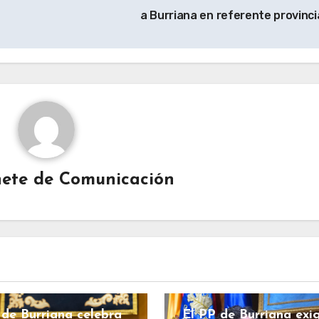
a Burriana en referente provinci
ete de Comunicación
BURRIANA
COSTAS
ECONOMÍA
ESPAÑA
HACIENDA
IANA
COSTAS
INFRAESTRUCTURAS
RALITAT
Sanidad
POLÍTICA
 de Burriana celebra
El PP de Burriana exi