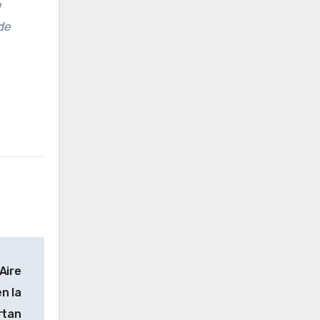
u
de
Aire
n la
rtan