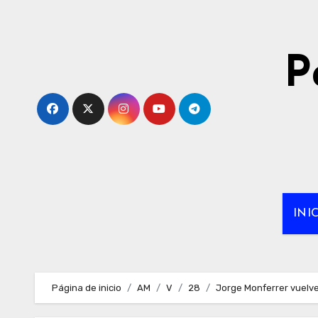
Ir
al
contenido
P
INI
Página de inicio
AM
V
28
Jorge Monferrer vuelve 