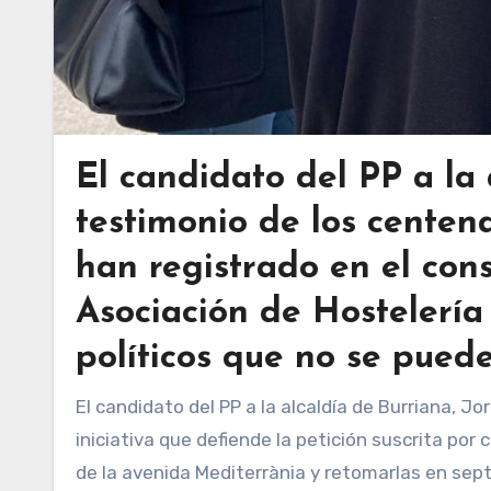
El candidato del PP a la 
testimonio de los centen
han registrado en el cons
Asociación de Hostelerí
políticos que no se puede
El candidato del PP a la alcaldía de Burriana, Jorge Monferrer, elevará al pleno del próximo 2 de mayo una
iniciativa que defiende la petición suscrita por 
de la avenida Mediterrània y retomarlas en sep