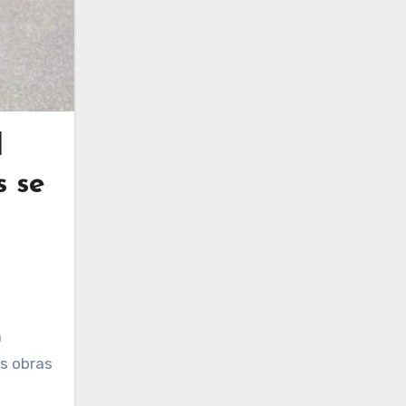
l
s se
as obras