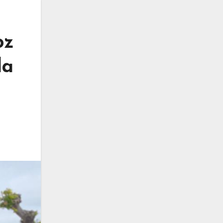
oz
la