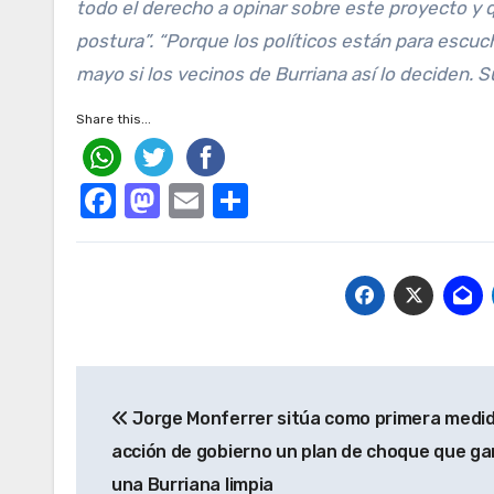
todo el derecho a opinar sobre este proyecto y 
postura”. “Porque los políticos están para escuc
mayo si los vecinos de Burriana así lo deciden. 
Share this...
Facebook
Mastodon
Email
Compartir
Navegación
Jorge Monferrer sitúa como primera medid
de
acción de gobierno un plan de choque que ga
entradas
una Burriana limpia