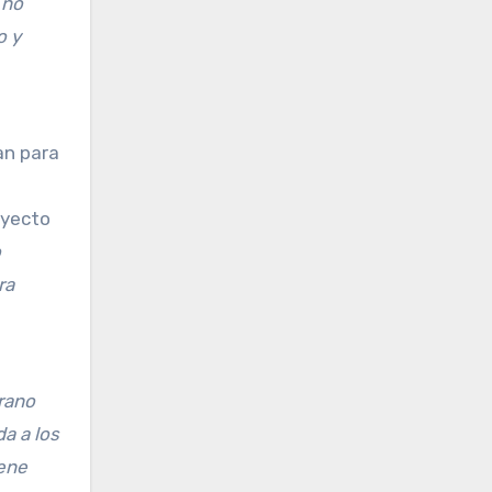
 no
o y
an para
oyecto
o
ra
erano
da a los
iene