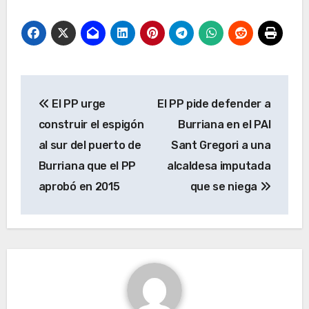
Navegación
El PP urge
El PP pide defender a
de
construir el espigón
Burriana en el PAI
entradas
al sur del puerto de
Sant Gregori a una
Burriana que el PP
alcaldesa imputada
aprobó en 2015
que se niega