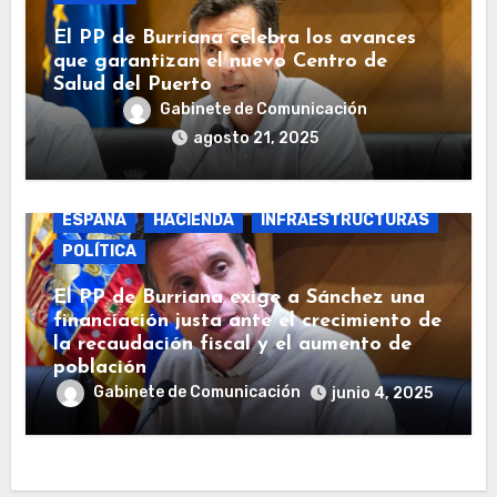
El PP de Burriana celebra los avances
que garantizan el nuevo Centro de
Salud del Puerto
Gabinete de Comunicación
agosto 21, 2025
BURRIANA
COSTAS
ECONOMÍA
ESPAÑA
HACIENDA
INFRAESTRUCTURAS
POLÍTICA
El PP de Burriana exige a Sánchez una
financiación justa ante el crecimiento de
la recaudación fiscal y el aumento de
población
Gabinete de Comunicación
junio 4, 2025