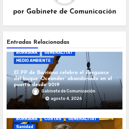
por
Gabinete de Comunicación
Entradas Relacionadas
BURRIANA
GENERALITAT
MEDIO AMBIENTE
El PP de Burriana celebra el desguace
del buque ‘Oceander’ abandonado en el
puerto desde 2019
Gabinete de Comunicación
agosto 4, 2026
BURRIANA
COSTAS
GENERALITAT
Sanidad