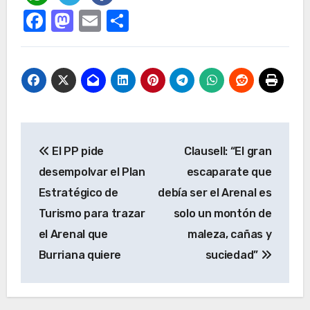
Facebook
Mastodon
Email
Compartir
Navegación
El PP pide
Clausell: “El gran
de
desempolvar el Plan
escaparate que
entradas
Estratégico de
debía ser el Arenal es
Turismo para trazar
solo un montón de
el Arenal que
maleza, cañas y
Burriana quiere
suciedad”