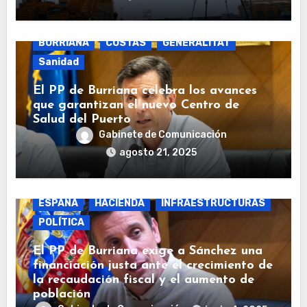
BURRIANA
COSTAS
GENERALITAT
Sanidad
El PP de Burriana celebra los avances
que garantizan el nuevo Centro de
Salud del Puerto
Gabinete de Comunicación
agosto 21, 2025
BURRIANA
COSTAS
ECONOMÍA
ESPAÑA
HACIENDA
INFRAESTRUCTURAS
POLÍTICA
El PP de Burriana exige a Sánchez una
financiación justa ante el crecimiento de
la recaudación fiscal y el aumento de
población