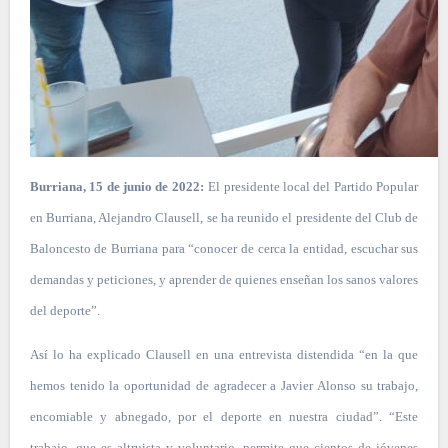
Burriana, 15 de junio de 2022:
El presidente local del Partido Popular
en Burriana, Alejandro Clausell, se ha reunido el presidente del Club de
Baloncesto de Burriana para “conocer de cerca la entidad, escuchar sus
demandas y peticiones, y aprender de quienes enseñan los sanos valores
del deporte”.
Así lo ha explicado Clausell en una entrevista distendida “en la que
hemos tenido la oportunidad de agradecer a Javier Alonso su trabajo,
encomiable y abnegado, por el deporte en nuestra ciudad”. “Este
trabajo, que es altruista y voluntario, permite que cientos de jóvenes