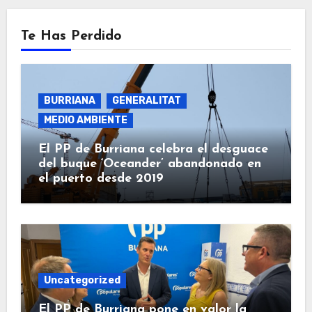
Te Has Perdido
BURRIANA
GENERALITAT
MEDIO AMBIENTE
El PP de Burriana celebra el desguace
del buque ‘Oceander’ abandonado en
el puerto desde 2019
Uncategorized
El PP de Burriana pone en valor la