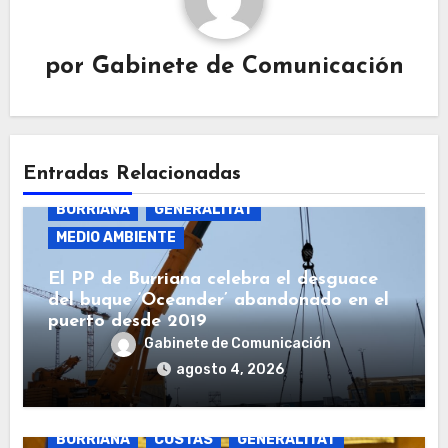
por
Gabinete de Comunicación
Entradas Relacionadas
BURRIANA
GENERALITAT
MEDIO AMBIENTE
El PP de Burriana celebra el desguace
del buque ‘Oceander’ abandonado en el
puerto desde 2019
Gabinete de Comunicación
agosto 4, 2026
BURRIANA
COSTAS
GENERALITAT