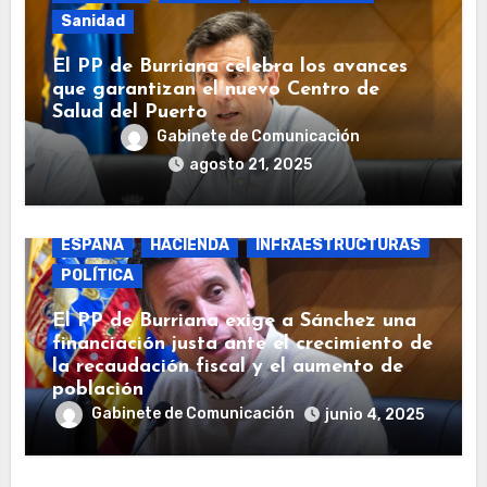
Sanidad
El PP de Burriana celebra los avances
que garantizan el nuevo Centro de
Salud del Puerto
Gabinete de Comunicación
agosto 21, 2025
BURRIANA
COSTAS
ECONOMÍA
ESPAÑA
HACIENDA
INFRAESTRUCTURAS
POLÍTICA
El PP de Burriana exige a Sánchez una
financiación justa ante el crecimiento de
la recaudación fiscal y el aumento de
población
Gabinete de Comunicación
junio 4, 2025