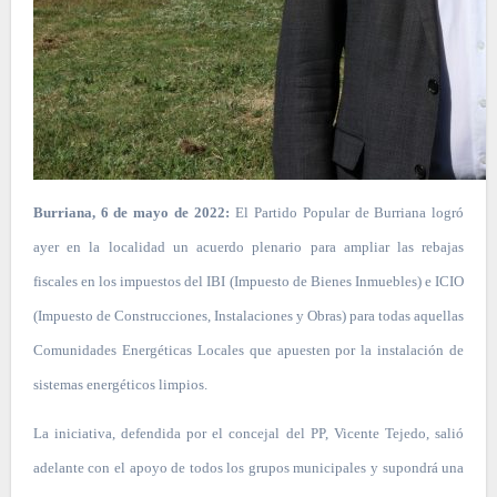
Burriana, 6 de mayo de 2022:
El Partido Popular de Burriana logró
ayer en la localidad un acuerdo plenario para ampliar las rebajas
fiscales en los impuestos del IBI (Impuesto de Bienes Inmuebles) e ICIO
(Impuesto de Construcciones, Instalaciones y Obras) para todas aquellas
Comunidades Energéticas Locales que apuesten por la instalación de
sistemas energéticos limpios.
La iniciativa, defendida por el concejal del PP, Vicente Tejedo, salió
adelante con el apoyo de todos los grupos municipales y supondrá una