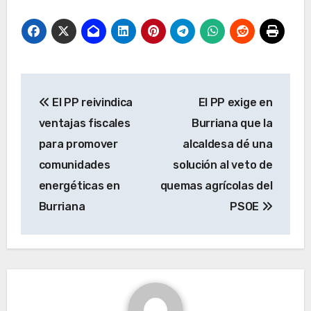
Navegación
El PP reivindica
El PP exige en
de
ventajas fiscales
Burriana que la
entradas
para promover
alcaldesa dé una
comunidades
solución al veto de
energéticas en
quemas agrícolas del
Burriana
PSOE