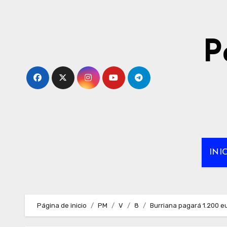
Ir
al
contenido
P
INI
Página de inicio
PM
V
8
Burriana pagará 1.200 e