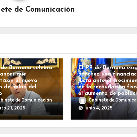
ete de Comunicación
BURRIANA
COSTAS
ECONOMÍA
ESPAÑA
HACIENDA
IANA
COSTAS
INFRAESTRUCTURAS
RALITAT
Sanidad
POLÍTICA
 de Burriana celebra
El PP de Burriana exi
vances que
Sánchez una financiac
tizan el nuevo
justa ante el crecimie
o de Salud del
de la recaudación fisc
o
el aumento de poblac
binete de Comunicación
Gabinete de Comunica
to 21, 2025
junio 4, 2025