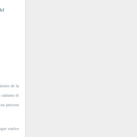
miento de la
saltarse el
e un proceso
, que vuelve