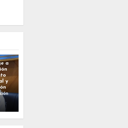
ge a
ión
nto
al y
ión
ción