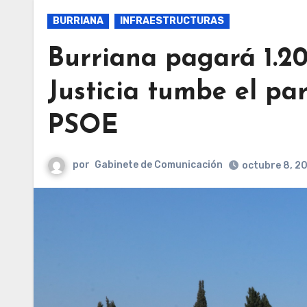
BURRIANA
INFRAESTRUCTURAS
Burriana pagará 1.20
Justicia tumbe el pa
PSOE
por
Gabinete de Comunicación
octubre 8, 2