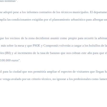
 sus nóminas”.
e adoptó pese a los informes contrarios de los técnicos municipales. El departam
plía las condicionantes exigidas por el planeamiento urbanístico para albergar u
que los vecinos de la zona decidieron asumir como propio para recurrir la arbitra
to más sobre la mesa y que PSOE y Compromís volverán a cargar a los bolsillos de la
s (IBI) y al incremento de la tasa de basuras que nos cobran este año para que e
 100.000 euros”.
il para la ciudad que nos permitiría ampliar el espectro de visitantes que llegan h
ue venga avalado por un criterio técnico, no ignorar a los profesionales como lam