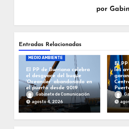
por
Gabin
BURR
Entradas Relacionadas
BURRIANA
GENERALITAT
GENE
MEDIO AMBIENTE
El PP
El PP de Burriana celebra
los a
el desguace del buque
garan
‘Oceander’ abandonado en
Centr
el puerto desde 2019
Puert
Gabinete de Comunicación
Ga
agosto 4, 2026
agos