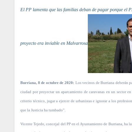
El PP lamenta que las familias deban de pagar porque el PSOE decidió saltarse el criterio técnico que advertía que el desarrollo del
proyecto era inviable en Malvarrosa
Burriana, 8 de octubre de 2020:
Los vecinos de Burriana deberán pa
ciudad por proyectar un aparcamiento de caravanas en un sector en 
criterio técnico, jugar a ejercer de urbanistas e ignorar a los profesi
que la Justicia ha tumbado”.
Vicente Tejedo, concejal del PP en el Ayuntamiento de Burriana, ha 