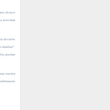
ento técnico
na actividad
ria decisión
s familias”.
llos puedan
asta nuestra
entablemente