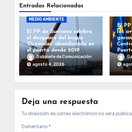
BURR
Entradas Relacionadas
BURRIANA
GENERALITAT
GENE
MEDIO AMBIENTE
El PP
El PP de Burriana celebra
los a
el desguace del buque
garan
‘Oceander’ abandonado en
Centr
el puerto desde 2019
Puert
Gabinete de Comunicación
Ga
agosto 4, 2026
agos
Deja una respuesta
Tu dirección de correo electrónico no será publica
Comentario
*