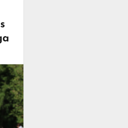
os
ga