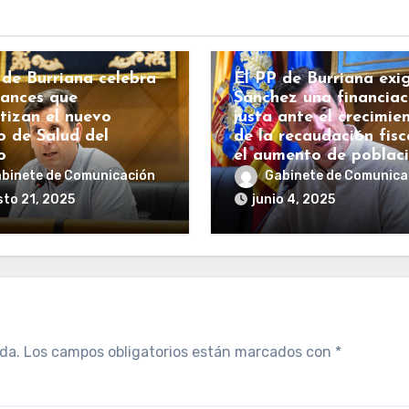
IANA
COSTAS
INFRAESTRUCTURAS
RALITAT
Sanidad
POLÍTICA
 de Burriana celebra
El PP de Burriana exi
vances que
Sánchez una financiac
tizan el nuevo
justa ante el crecimie
o de Salud del
de la recaudación fisc
o
el aumento de poblac
binete de Comunicación
Gabinete de Comunica
to 21, 2025
junio 4, 2025
da.
Los campos obligatorios están marcados con
*