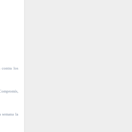
 contra los
 Compromís,
a semana la