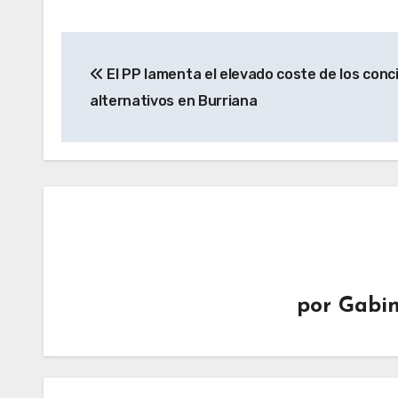
Navegación
El PP lamenta el elevado coste de los conc
de
alternativos en Burriana
entradas
por
Gabin