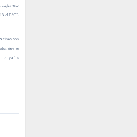
 atajar este
018 el PSOE
 vecinos son
idos que se
quen ya las