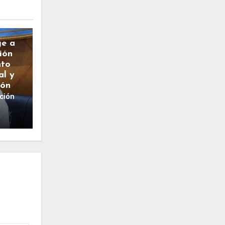
ge a
ión
nto
al y
ión
ción