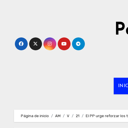
Ir
al
contenido
P
INI
Página de inicio
AM
V
21
El PP urge reforzar los 