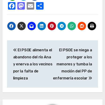
Facebook
Mastodon
Email
Compartir
Navegación
El PSOE alimenta el
El PSOE se niega a
de
abandono del río Ana
proteger a los
entradas
y enerva a los vecinos
menores y tumba la
por la falta de
moción del PP de
limpieza
enfermería escolar