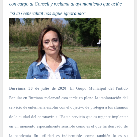
con cargo al Consell y reclama al ayuntamiento que actúe
“si la Generalitat nos sigue ignorando”
Burriana, 30 de julio de 2020:
El Grupo Municipal del Partido
Popular en Burriana reclamará esta tarde en pleno la implantación del
servicio de enfermería escolar con el objetivo de proteger a los alumnos
de la ciudad del coronavirus. “Es un servicio que es urgente implantar
en un momento especialmente sensible como es el que ha derivado de
la pandemia. Su utilidad es indiscutible, como también lo es su