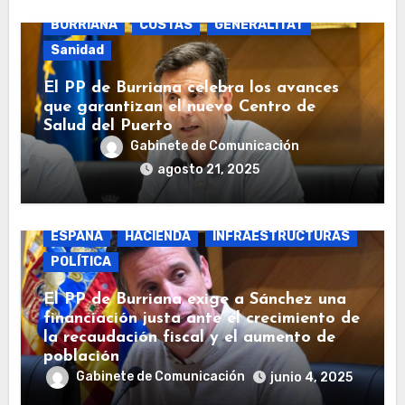
BURRIANA
COSTAS
GENERALITAT
Sanidad
El PP de Burriana celebra los avances
que garantizan el nuevo Centro de
Salud del Puerto
Gabinete de Comunicación
agosto 21, 2025
BURRIANA
COSTAS
ECONOMÍA
ESPAÑA
HACIENDA
INFRAESTRUCTURAS
POLÍTICA
El PP de Burriana exige a Sánchez una
financiación justa ante el crecimiento de
la recaudación fiscal y el aumento de
población
Gabinete de Comunicación
junio 4, 2025