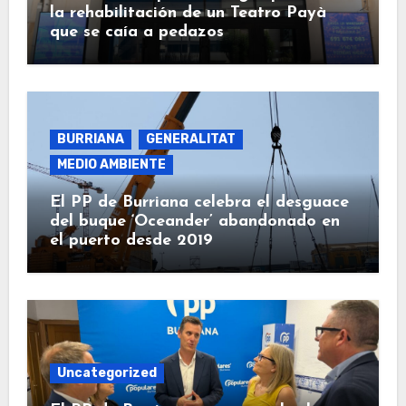
la rehabilitación de un Teatro Payà
que se caía a pedazos
BURRIANA
GENERALITAT
MEDIO AMBIENTE
El PP de Burriana celebra el desguace
del buque ‘Oceander’ abandonado en
el puerto desde 2019
Uncategorized