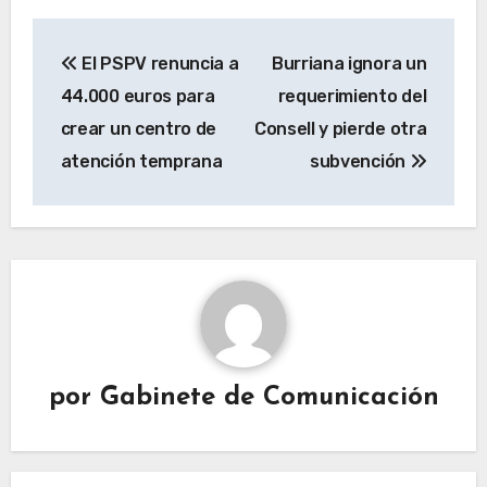
Navegación
El PSPV renuncia a
Burriana ignora un
de
44.000 euros para
requerimiento del
entradas
crear un centro de
Consell y pierde otra
atención temprana
subvención
por
Gabinete de Comunicación