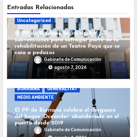
Entradas Relacionadas
Uncategorized
El PP de Burriana logra captar
subvenciones para sufragar parte de la
rehabilitación de un Teatro Payà que se
caía a pedazos
Gabinete de Comunicación
agosto 7, 2026
BURRIANA
GENERALITAT
MEDIO AMBIENTE
El PP de Burriana celebra el desguace
del buque ‘Oceander’ abandonado en el
puerto desde 2019
Gabinete de Comunicación