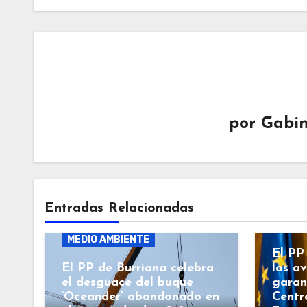
por
Gabin
BURR
Entradas Relacionadas
BURRIANA
GENERALITAT
GENE
MEDIO AMBIENTE
El PP
El PP de Burriana celebra
los a
el desguace del buque
garan
‘Oceander’ abandonado en
Centr