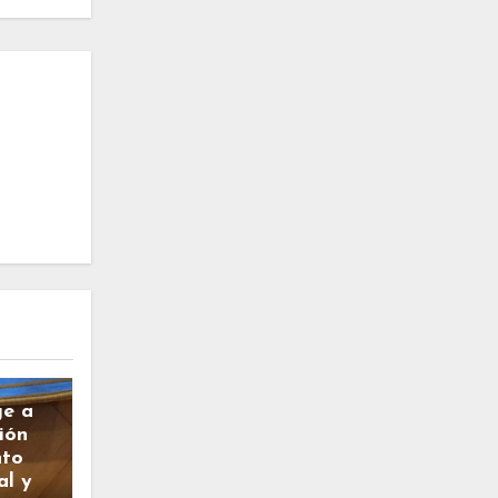
ge a
ión
nto
al y