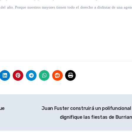
s del año. Porque nuestros mayores tienen todo el derecho a disfrutar de una age
que
Juan Fuster construirá un polifuncional
dignifique las fiestas de Burria