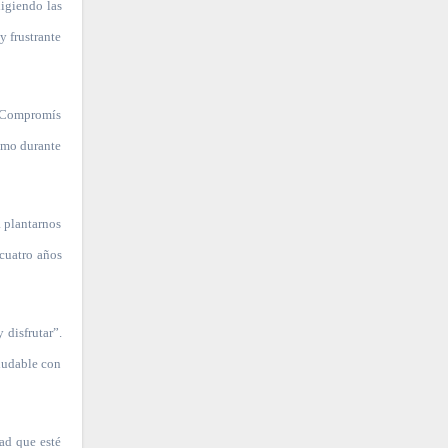
xigiendo las
y frustrante
 y Compromís
como durante
a plantarnos
 cuatro años
 disfrutar”.
ludable con
ad que esté