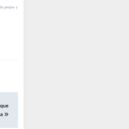
nda propia y
 que
na