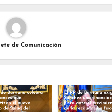
ete de Comunicación
BURRIANA
COSTAS
ECONOMÍA
ESPAÑA
HACIENDA
IANA
COSTAS
INFRAESTRUCTURAS
RALITAT
Sanidad
POLÍTICA
 de Burriana celebra
El PP de Burriana exi
vances que
Sánchez una financiac
tizan el nuevo
justa ante el crecimie
o de Salud del
de la recaudación fisc