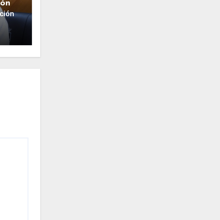
ión
ción