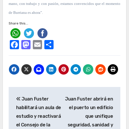
mano, con trabajo y con pasión, estamos convencidos que el momento
de Burriana es ahora”.
Share this...
Facebook
Mastodon
Email
Compartir
Navegación
Juan Fuster
Juan Fuster abrirá en
de
habilitará un aula de
el puerto un edificio
entradas
estudio y reactivará
que unifique
el Consejo de la
seguridad, sanidad y