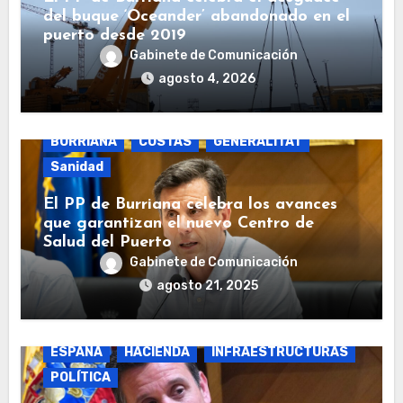
del buque ‘Oceander’ abandonado en el
puerto desde 2019
Gabinete de Comunicación
agosto 4, 2026
BURRIANA
COSTAS
GENERALITAT
Sanidad
El PP de Burriana celebra los avances
que garantizan el nuevo Centro de
Salud del Puerto
Gabinete de Comunicación
agosto 21, 2025
BURRIANA
COSTAS
ECONOMÍA
ESPAÑA
HACIENDA
INFRAESTRUCTURAS
POLÍTICA