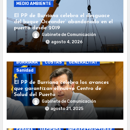
MEDIO AMBIENTE
El PP de Burriana celebra el desguace
del buque ‘Oceander’ abandonado en el
puerto desde 2019
Gabinete de Comunicación
agosto 4, 2026
BURRIANA
COSTAS
GENERALITAT
Sanidad
El PP de Burriana celebra los avances
que garantizan el nuevo Centro de
Salud del Puerto
Gabinete de Comunicación
agosto 21, 2025
BURRIANA
COSTAS
ECONOMÍA