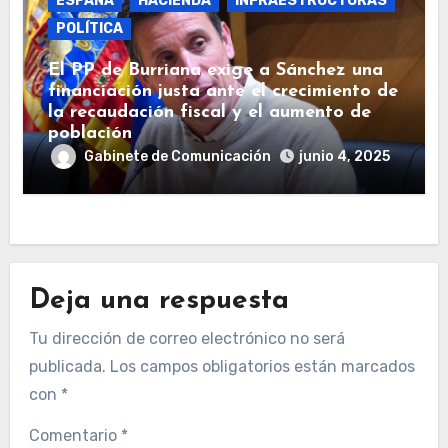
ESPAÑA
HACIENDA
INFRAESTRUCTURAS
POLÍTICA
El PP de Burriana exige a Sánchez una
financiación justa ante el crecimiento de
la recaudación fiscal y el aumento de
población
Gabinete de Comunicación
junio 4, 2025
Deja una respuesta
Tu dirección de correo electrónico no será
publicada.
Los campos obligatorios están marcados
con
*
Comentario
*