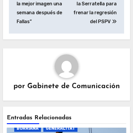
entradas
la mejor imagen una
la Serratella para
semana después de
frenar la regresión
Fallas”
del PSPV
por
Gabinete de Comunicación
Entradas Relacionadas
BURRIANA
GENERALITAT