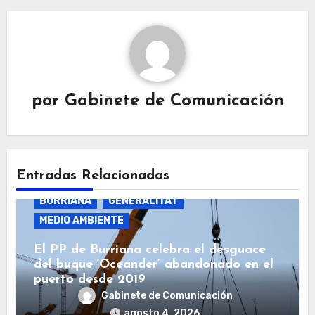
por
Gabinete de Comunicación
Entradas Relacionadas
BURRIANA
GENERALITAT
MEDIO AMBIENTE
El PP de Burriana celebra el desguace
del buque ‘Oceander’ abandonado en el
puerto desde 2019
Gabinete de Comunicación
agosto 4, 2026