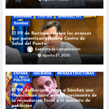
BURRIANA
COSTAS
GENERALITAT
Sanidad
El PP de Burriana celebra los avances
que garantizan el nuevo Centro de
Salud del Puerto
Gabinete de Comunicación
agosto 21, 2025
BURRIANA
COSTAS
ECONOMÍA
ESPAÑA
HACIENDA
INFRAESTRUCTURAS
POLÍTICA
El PP de Burriana exige a Sánchez una
financiación justa ante el crecimiento de
la recaudación fiscal y el aumento de
población