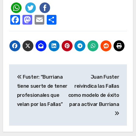
Facebook
Mastodon
Email
Compartir
Navegación
Fuster: “Burriana
Juan Fuster
de
tiene suerte de tener
reivindica las Fallas
entradas
profesionales que
como modelo de éxito
velan por las Fallas”
para activar Burriana