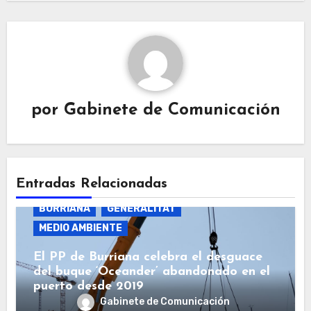
por
Gabinete de Comunicación
Entradas Relacionadas
BURRIANA
GENERALITAT
MEDIO AMBIENTE
El PP de Burriana celebra el desguace
del buque ‘Oceander’ abandonado en el
puerto desde 2019
Gabinete de Comunicación