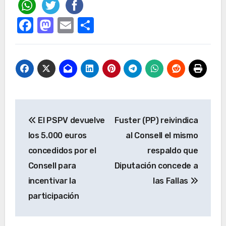
Facebook
Mastodon
Email
Compartir
Navegación
El PSPV devuelve
Fuster (PP) reivindica
de
los 5.000 euros
al Consell el mismo
entradas
concedidos por el
respaldo que
Consell para
Diputación concede a
incentivar la
las Fallas
participación