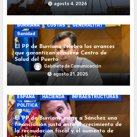
agosto 4, 2026
BURRIANA
COSTAS
GENERALITAT
Sanidad
El PP de Burriana celebra los avances
que garantizan el nuevo Centro de
Salud del Puerto
Gabinete de Comunicación
agosto 21, 2025
BURRIANA
COSTAS
ECONOMÍA
ESPAÑA
HACIENDA
INFRAESTRUCTURAS
POLÍTICA
El PP de Burriana exige a Sánchez una
financiación justa ante el crecimiento de
la recaudación fiscal y el aumento de