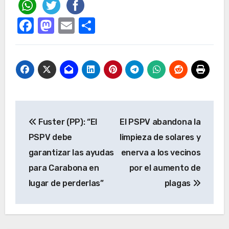
Facebook
Mastodon
Email
Compartir
Navegación
Fuster (PP): “El
El PSPV abandona la
de
PSPV debe
limpieza de solares y
entradas
garantizar las ayudas
enerva a los vecinos
para Carabona en
por el aumento de
lugar de perderlas”
plagas