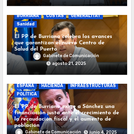
BURRIANA
COSTAS
GENERALITAT
Sanidad
El PP de Burriana celebra los avances
que garantizan el nuevo Centro de
Salud del Puerto
Gabinete de Comunicación
agosto 21, 2025
BURRIANA
COSTAS
ECONOMÍA
ESPAÑA
HACIENDA
INFRAESTRUCTURAS
POLÍTICA
El PP de Burriana exige a Sánchez una
financiación justa ante el crecimiento de
la recaudación fiscal y el aumento de
población
Gabinete de Comunicación
junio 4, 2025