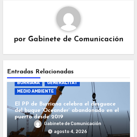
por
Gabinete de Comunicación
Entradas Relacionadas
BURRIANA
GENERALITAT
MEDIO AMBIENTE
El PP de Burriana celebra el desguace
del buque ‘Oceander’ abandonado en el
puerto desde 2019
Gabinete de Comunicación
agosto 4, 2026