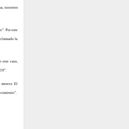
na, nosotros
e”. Por este
reclamado la
 este caso,
019”.
e merece. El
ecimiento”.