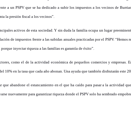
rente a un PSPV que se ha dedicado a subir los impuestos a los vecinos de Burria
 la presión fiscal a los vecinos”.
rincipales activos de esta sociedad. Y sin duda la familia ocupa un lugar preeminent
lación de impuestos frente a las subidas anuales practicadas por el PSPV. “Hemos 
 porque inyectar riqueza a las familias es garantía de éxito”.
ctores, como el de la actividad económica de pequeños comercios y empresas. En
 del 10% en la tasa que cada año abonan. Una ayuda que también disfrutarán este 2
rar que abandone el estancamiento en el que ha caído para pasar a la actividad qu
ivarse nuevamente para garantizar riqueza donde el PSPV solo ha sembrado empobr