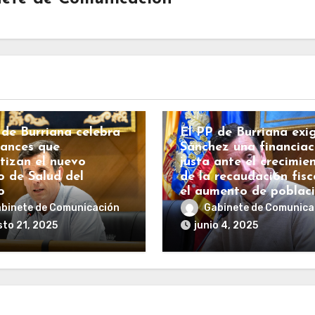
BURRIANA
COSTAS
ECONOMÍA
ESPAÑA
HACIENDA
IANA
COSTAS
INFRAESTRUCTURAS
RALITAT
Sanidad
POLÍTICA
 de Burriana celebra
El PP de Burriana exi
vances que
Sánchez una financiac
tizan el nuevo
justa ante el crecimie
o de Salud del
de la recaudación fisc
o
el aumento de poblac
binete de Comunicación
Gabinete de Comunica
to 21, 2025
junio 4, 2025