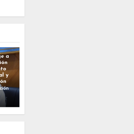
ge a
ión
nto
al y
ión
ción