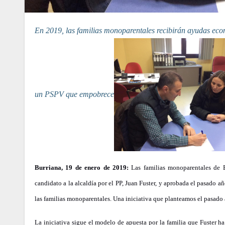
En 2019, las familias monoparentales recibirán ayudas económicas gracias al PP que apuesta por un modelo que genere riqueza frente a
un PSPV que empobrece
Burriana, 19 de enero de 2019:
Las familias monoparentales de 
candidato a la alcaldía por el PP, Juan Fuster, y aprobada el pasado 
las familias monoparentales. Una iniciativa que planteamos el pasado
La iniciativa sigue el modelo de apuesta por la familia que Fuster ha