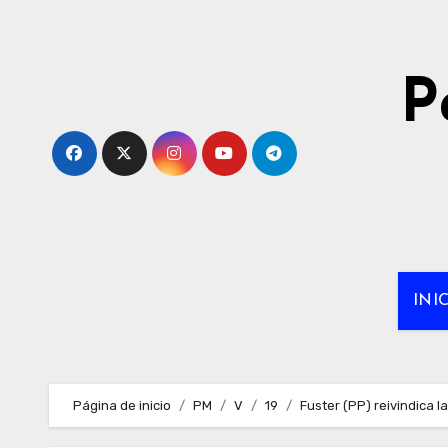
Ir
al
contenido
P
INI
Página de inicio
PM
V
19
Fuster (PP) reivindica 