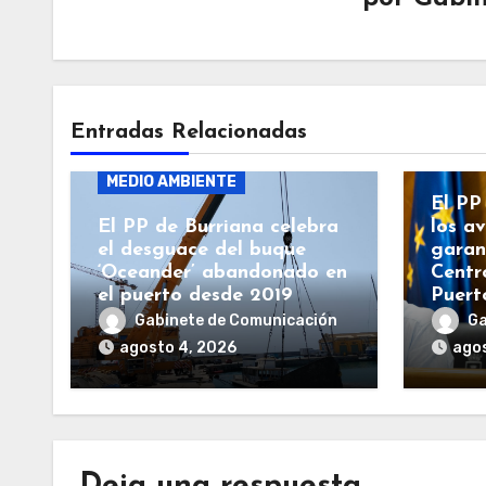
BURR
Entradas Relacionadas
BURRIANA
GENERALITAT
GENE
MEDIO AMBIENTE
El PP
El PP de Burriana celebra
los a
el desguace del buque
garan
‘Oceander’ abandonado en
Centr
el puerto desde 2019
Puert
Gabinete de Comunicación
Ga
agosto 4, 2026
agos