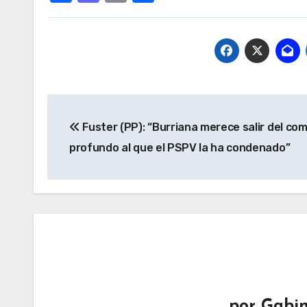
Navegación
Fuster (PP): “Burriana merece salir del co
de
profundo al que el PSPV la ha condenado”
entradas
por
Gabin