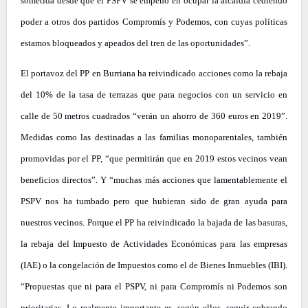
sometida desde que el PSPV se empeñó en ocupar la alcaldía cediendo
poder a otros dos partidos Compromís y Podemos, con cuyas políticas
estamos bloqueados y apeados del tren de las oportunidades”.
El portavoz del PP en Burriana ha reivindicado acciones como la rebaja
del 10% de la tasa de terrazas que para negocios con un servicio en
calle de 50 metros cuadrados “verán un ahorro de 360 euros en 2019”.
Medidas como las destinadas a las familias monoparentales, también
promovidas por el PP, “que permitirán que en 2019 estos vecinos vean
beneficios directos”. Y “muchas más acciones que lamentablemente el
PSPV nos ha tumbado pero que hubieran sido de gran ayuda para
nuestros vecinos. Porque el PP ha reivindicado la bajada de las basuras,
la rebaja del Impuesto de Actividades Económicas para las empresas
(IAE) o la congelación de Impuestos como el de Bienes Inmuebles (IBI).
“Propuestas que ni para el PSPV, ni para Compromís ni Podemos son
prioritarias. Lo realmente importante es, según ellos, seguir cobrando