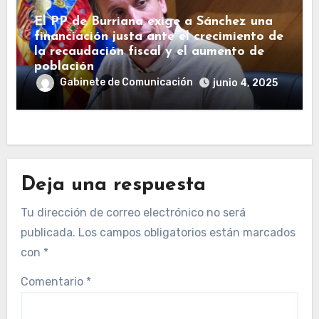
El PP de Burriana exige a Sánchez una
financiación justa ante el crecimiento de
la recaudación fiscal y el aumento de
población
Gabinete de Comunicación
junio 4, 2025
Deja una respuesta
Tu dirección de correo electrónico no será
publicada.
Los campos obligatorios están marcados
con
*
Comentario
*