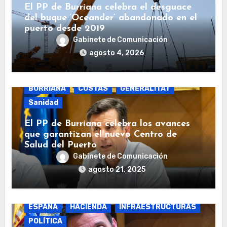
El PP de Burriana celebra el desguace
del buque ‘Oceander’ abandonado en el
puerto desde 2019
Gabinete de Comunicación
agosto 4, 2026
BURRIANA
COSTAS
GENERALITAT
Sanidad
El PP de Burriana celebra los avances
que garantizan el nuevo Centro de
Salud del Puerto
Gabinete de Comunicación
agosto 21, 2025
BURRIANA
COSTAS
ECONOMÍA
ESPAÑA
HACIENDA
INFRAESTRUCTURAS
POLÍTICA