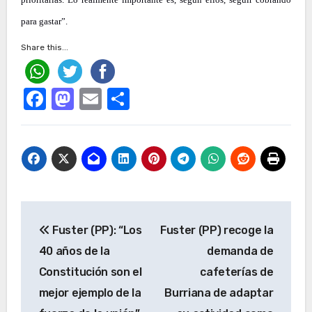
para gastar”.
Share this...
Facebook
Mastodon
Email
Compartir
Navegación
Fuster (PP): “Los
Fuster (PP) recoge la
de
40 años de la
demanda de
entradas
Constitución son el
cafeterías de
mejor ejemplo de la
Burriana de adaptar