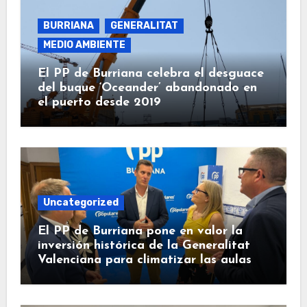
BURRIANA
GENERALITAT
MEDIO AMBIENTE
El PP de Burriana celebra el desguace
del buque ‘Oceander’ abandonado en
el puerto desde 2019
Uncategorized
El PP de Burriana pone en valor la
inversión histórica de la Generalitat
Valenciana para climatizar las aulas