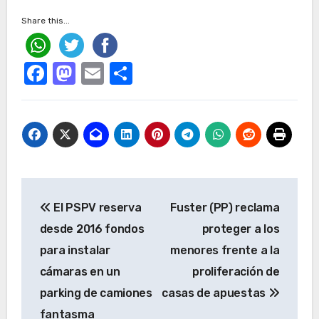
Share this...
Facebook
Mastodon
Email
Compartir
Navegación
El PSPV reserva
Fuster (PP) reclama
de
desde 2016 fondos
proteger a los
entradas
para instalar
menores frente a la
cámaras en un
proliferación de
parking de camiones
casas de apuestas
fantasma