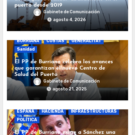
puerto desde 2019
Gabinete de Comunicación
agosto 4, 2026
BURRIANA
COSTAS
GENERALITAT
Sanidad
El PP de Burriana celebra los avances
que garantizan el nuevo Centro de
Salud del Puerto
Gabinete de Comunicación
agosto 21, 2025
BURRIANA
COSTAS
ECONOMÍA
ESPAÑA
HACIENDA
INFRAESTRUCTURAS
POLÍTICA
El PP de Burriana exige a Sánchez una