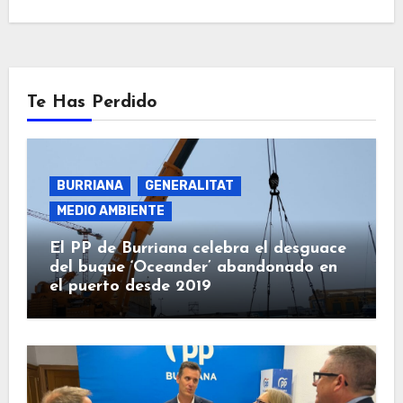
Te Has Perdido
BURRIANA
GENERALITAT
MEDIO AMBIENTE
El PP de Burriana celebra el desguace
del buque ‘Oceander’ abandonado en
el puerto desde 2019