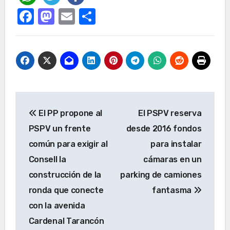
Facebook
Mastodon
Email
Compartir
Navegación
El PP propone al
El PSPV reserva
de
PSPV un frente
desde 2016 fondos
entradas
común para exigir al
para instalar
Consell la
cámaras en un
construcción de la
parking de camiones
ronda que conecte
fantasma
con la avenida
Cardenal Tarancón