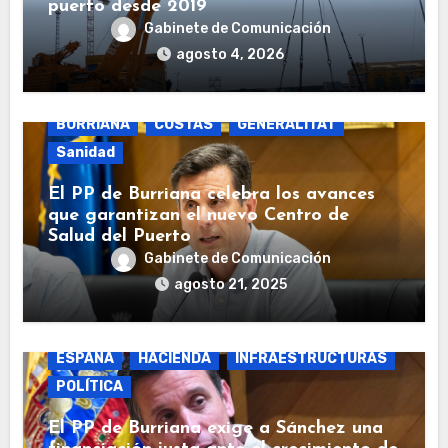
puerto desde 2019
Gabinete de Comunicación
agosto 4, 2026
BURRIANA
COSTAS
GENERALITAT
Sanidad
El PP de Burriana celebra los avances
que garantizan el nuevo Centro de
Salud del Puerto
Gabinete de Comunicación
agosto 21, 2025
BURRIANA
COSTAS
ECONOMÍA
ESPAÑA
HACIENDA
INFRAESTRUCTURAS
POLÍTICA
El PP de Burriana exige a Sánchez una