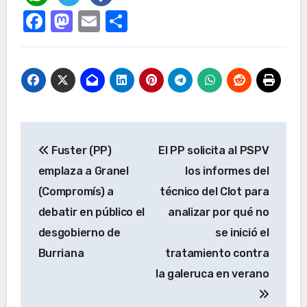
Facebook
Mastodon
Email
Compartir
Navegación
Fuster (PP)
El PP solicita al PSPV
de
emplaza a Granel
los informes del
entradas
(Compromís) a
técnico del Clot para
debatir en público el
analizar por qué no
desgobierno de
se inició el
Burriana
tratamiento contra
la galeruca en verano