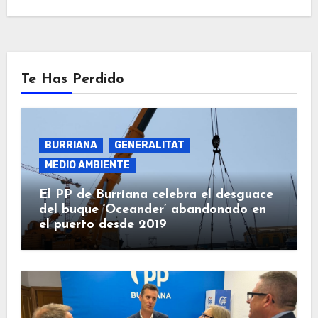
Te Has Perdido
BURRIANA
GENERALITAT
MEDIO AMBIENTE
El PP de Burriana celebra el desguace
del buque ‘Oceander’ abandonado en
el puerto desde 2019