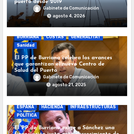
puerto desde 2019
Gabinete de Comunicación
agosto 4, 2026
BURRIANA
COSTAS
GENERALITAT
Sanidad
El PP de Burriana celebra los avances
que garantizan el nuevo Centro de
Salud del Puerto
Gabinete de Comunicación
agosto 21, 2025
BURRIANA
COSTAS
ECONOMÍA
ESPAÑA
HACIENDA
INFRAESTRUCTURAS
POLÍTICA
El PP de Burriana exige a Sánchez una