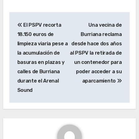
Navegación
El PSPV recorta
Una vecina de
de
18.150 euros de
Burriana reclama
entradas
limpieza viaria pese a
desde hace dos años
la acumulación de
al PSPV la retirada de
basuras en plazas y
un contenedor para
calles de Burriana
poder acceder a su
durante el Arenal
aparcamiento
Sound