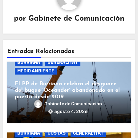
por
Gabinete de Comunicación
Entradas Relacionadas
BURRIANA
GENERALITAT
MEDIO AMBIENTE
El PP de Burriana celebra el desguace
del buque ‘Oceander’ abandonado en el
puerto desde 2019
Gabinete de Comunicación
agosto 4, 2026
BURRIANA
COSTAS
GENERALITAT