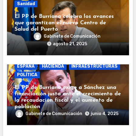
Sanidad
El PP de Burriana celebra los avances
que garantizan el nuevo Centro de
Salud del Puerto
Gabinete de Comunicación
agosto 21, 2025
BURRIANA
COSTAS
ECONOMÍA
ESPAÑA
HACIENDA
INFRAESTRUCTURAS
POLÍTICA
El PP de Burriana exige a Sánchez una
financiación justa ante el crecimiento de
la recaudación fiscal y el aumento de
población
Gabinete de Comunicación
junio 4, 2025