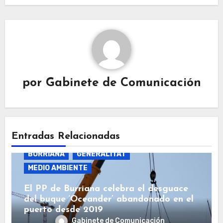
por
Gabinete de Comunicación
Entradas Relacionadas
BURRIANA
GENERALITAT
MEDIO AMBIENTE
El PP de Burriana celebra el desguace
del buque ‘Oceander’ abandonado en el
puerto desde 2019
Gabinete de Comunicación