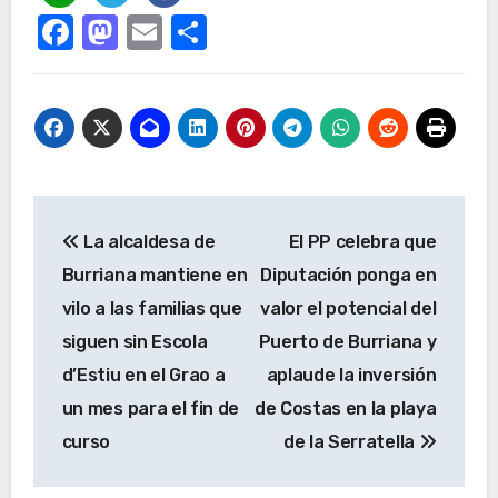
Facebook
Mastodon
Email
Compartir
Navegación
La alcaldesa de
El PP celebra que
de
Burriana mantiene en
Diputación ponga en
entradas
vilo a las familias que
valor el potencial del
siguen sin Escola
Puerto de Burriana y
d’Estiu en el Grao a
aplaude la inversión
un mes para el fin de
de Costas en la playa
curso
de la Serratella