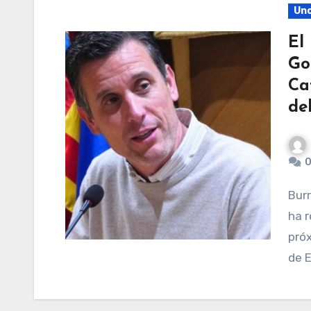
Unc
El
Go
Ca
de
0
Burriana (03-02-26).– El Partido Popular de Burriana
ha r
próx
de E