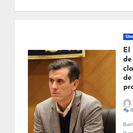
Unc
El
de
cl
de
pr
0
Burriana, 14 de enero de 2026. El Partido Popular de