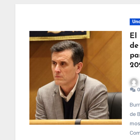
Unc
El
de
pa
20
0
Burriana, 2 de febrero de 2026.– El Partido Popular
de B
most
Com