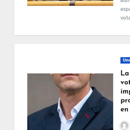
Bur
espa
vot
Unc
La
vo
im
pr
en