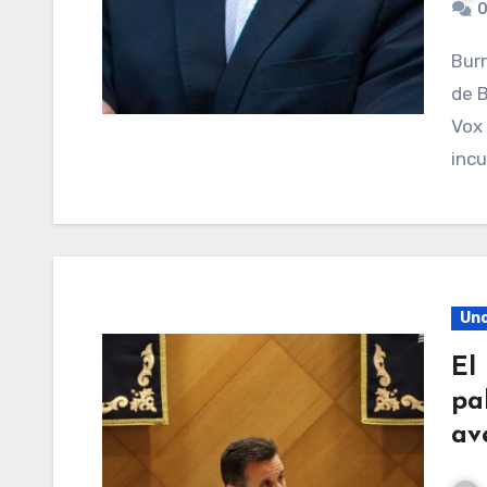
0
Burriana, 25 de octubre de 2025.- El Partido Popular
de B
Vox
incu
Unc
El
pa
av