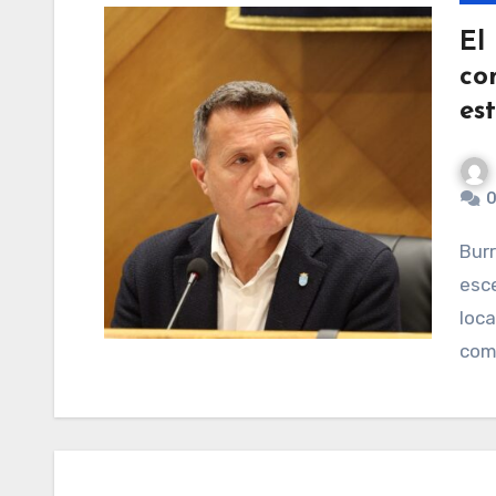
El
co
es
0
Burriana, 4 de febrero de 2026.– Ante el actual
esce
loca
como