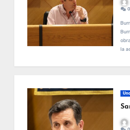
0
Burriana. 3 de julio de 2024.- El Partido Popular de
Burr
obra
la a
Unc
Sa
0